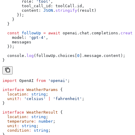
        role:
 'tool'
,
        tool_call_id:
 toolCall
.
id
,
        content:
 JSON
.
stringify
(
result
)
      });
    }
  }
  const
 followUp
 =
 await
 openai
.
chat
.
completions
.
create
    model:
 'gpt-4'
,
    messages
  });
  console
.
log
(
followUp
.
choices
[
0
].
message
.
content
);
}
import
 OpenAI
 from
 'openai'
;
interface
 WeatherParams
 {
  location
:
 string
;
  unit
?:
 'celsius'
 |
 'fahrenheit'
;
}
interface
 WeatherResult
 {
  location
:
 string
;
  temperature
:
 number
;
  unit
:
 string
;
  condition
:
 string
;
}