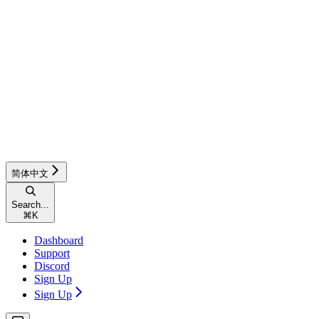
简体中文
Search...
⌘
K
Dashboard
Support
Discord
Sign Up
Sign Up