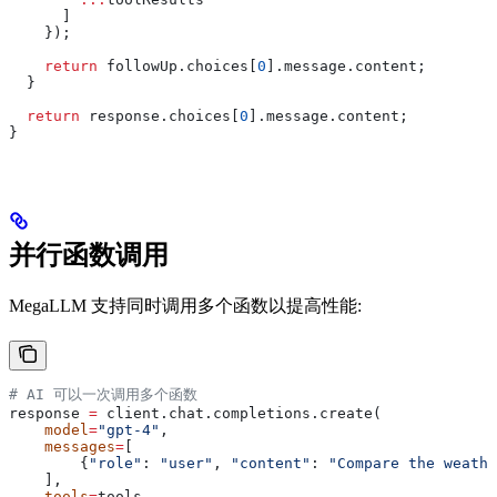
      ]
    });
    return
 followUp
.
choices
[
0
].
message
.
content
;
  }
  return
 response
.
choices
[
0
].
message
.
content
;
}
并行函数调用
MegaLLM 支持同时调用多个函数以提高性能:
# AI 可以一次调用多个函数
response 
=
 client.chat.completions.create(
    model
=
"gpt-4"
,
    messages
=
[
        {
"role"
: 
"user"
, 
"content"
: 
"Compare the weathe
    ],
    tools
=
tools