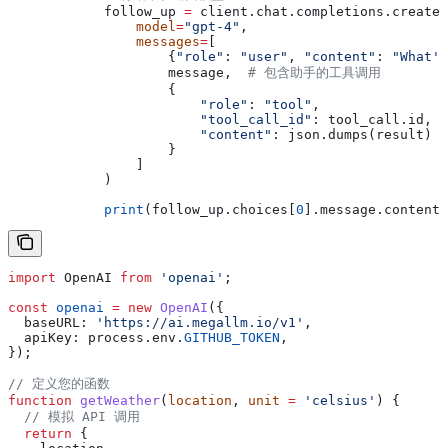
            follow_up 
=
 client.chat.completions.create(
                model
=
"gpt-4"
,
                messages
=
[
                    {
"role"
: 
"user"
, 
"content"
: 
"What's
                    message,  
# 包含助手的工具调用
                    {
                        "role"
: 
"tool"
,
                        "tool_call_id"
: tool_call.id,
                        "content"
: json.dumps(result)
                    }
                ]
            )
            print
(follow_up.choices[
0
].message.content)
import
 OpenAI
 from
 'openai'
;
const
 openai
 =
 new
 OpenAI
({
  baseURL:
 'https://ai.megallm.io/v1'
,
  apiKey:
 process
.
env
.
GITHUB_TOKEN
,
});
// 定义您的函数
function
 getWeather
(
location
, 
unit
 =
 'celsius'
) {
  // 模拟 API 调用
  return
 {