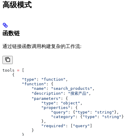
高级模式
函数链
通过链接函数调用构建复杂的工作流:
tools 
=
 [
    {
        "type"
: 
"function"
,
        "function"
: {
            "name"
: 
"search_products"
,
            "description"
: 
"搜索产品"
,
            "parameters"
: {
                "type"
: 
"object"
,
                "properties"
: {
                    "query"
: {
"type"
: 
"string"
},
                    "category"
: {
"type"
: 
"string"
}
                },
                "required"
: [
"query"
]
            }
        }