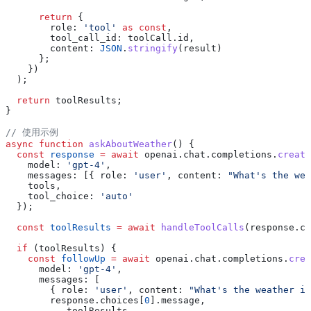
      return
 {
        role:
 'tool'
 as
 const
,
        tool_call_id:
 toolCall
.
id
,
        content:
 JSON
.
stringify
(
result
)
      };
    })
  );
  return
 toolResults
;
}
// 使用示例
async
 function
 askAboutWeather
() {
  const
 response
 =
 await
 openai
.
chat
.
completions
.
create
    model:
 'gpt-4'
,
    messages:
 [{ 
role:
 'user'
, 
content:
 "What's the wea
    tools
,
    tool_choice:
 'auto'
  });
  const
 toolResults
 =
 await
 handleToolCalls
(
response
.
ch
  if
 (
toolResults
) {
    const
 followUp
 =
 await
 openai
.
chat
.
completions
.
crea
      model:
 'gpt-4'
,
      messages:
 [
        { 
role:
 'user'
, 
content:
 "What's the weather in
        response
.
choices
[
0
].
message
,
        ...
toolResults