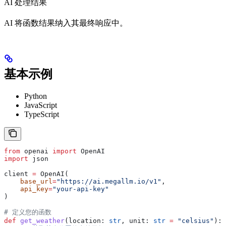
AI 处理结果
AI 将函数结果纳入其最终响应中。
基本示例
Python
JavaScript
TypeScript
from
 openai 
import
 OpenAI
import
 json
client 
=
 OpenAI(
    base_url
=
"https://ai.megallm.io/v1"
,
    api_key
=
"your-api-key"
)
# 定义您的函数
def
 get_weather
(
location
: 
str
, 
unit
: 
str
 =
 "celsius"
):