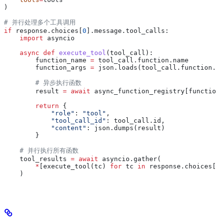
)
# 并行处理多个工具调用
if
 response.choices[
0
].message.tool_calls:
    import
 asyncio
    async
 def
 execute_tool
(
tool_call
):
        function_name 
=
 tool_call.function.name
        function_args 
=
 json.loads(tool_call.function.a
        # 异步执行函数
        result 
=
 await
 async_function_registry[function
        return
 {
            "role"
: 
"tool"
,
            "tool_call_id"
: tool_call.id,
            "content"
: json.dumps(result)
        }
    # 并行执行所有函数
    tool_results 
=
 await
 asyncio.gather(
        *
[execute_tool(tc) 
for
 tc 
in
 response.choices[
0
    )