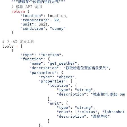
    """获取某个位置的当前天气"""
    # 模拟 API 调用
    return
 {
        "location"
: location,
        "temperature"
: 
22
,
        "unit"
: unit,
        "condition"
: 
"sunny"
    }
# 为 AI 定义工具
tools 
=
 [
    {
        "type"
: 
"function"
,
        "function"
: {
            "name"
: 
"get_weather"
,
            "description"
: 
"获取给定位置的当前天气"
,
            "parameters"
: {
                "type"
: 
"object"
,
                "properties"
: {
                    "location"
: {
                        "type"
: 
"string"
,
                        "description"
: 
"城市和州,例如 San F
                    },
                    "unit"
: {
                        "type"
: 
"string"
,
                        "enum"
: [
"celsius"
, 
"fahrenheit
                        "description"
: 
"温度单位"
                    }
                },