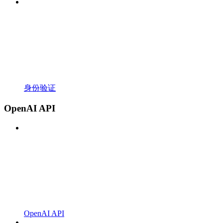
身份验证
OpenAI API
OpenAI API