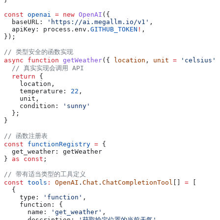
const
 openai
 =
 new
 OpenAI
({
  baseURL:
 'https://ai.megallm.io/v1'
,
  apiKey:
 process
.
env
.
GITHUB_TOKEN
!
,
});
// 类型安全的函数实现
async
 function
 getWeather
({ 
location
, 
unit
 =
 'celsius'
 
  // 真实实现会调用 API
  return
 {
    location
,
    temperature:
 22
,
    unit
,
    condition:
 'sunny'
  };
}
// 函数注册表
const
 functionRegistry
 =
 {
  get_weather:
 getWeather
} 
as
 const
;
// 带有适当类型的工具定义
const
 tools
:
 OpenAI
.
Chat
.
ChatCompletionTool
[] 
=
 [
  {
    type:
 'function'
,
    function:
 {
      name:
 'get_weather'
,
      description:
 '获取给定位置的当前天气'
,