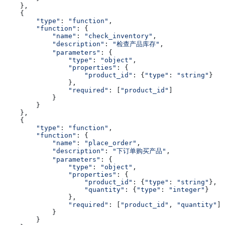
    },
    {
        "type"
: 
"function"
,
        "function"
: {
            "name"
: 
"check_inventory"
,
            "description"
: 
"检查产品库存"
,
            "parameters"
: {
                "type"
: 
"object"
,
                "properties"
: {
                    "product_id"
: {
"type"
: 
"string"
}
                },
                "required"
: [
"product_id"
]
            }
        }
    },
    {
        "type"
: 
"function"
,
        "function"
: {
            "name"
: 
"place_order"
,
            "description"
: 
"下订单购买产品"
,
            "parameters"
: {
                "type"
: 
"object"
,
                "properties"
: {
                    "product_id"
: {
"type"
: 
"string"
},
                    "quantity"
: {
"type"
: 
"integer"
}
                },
                "required"
: [
"product_id"
, 
"quantity"
]
            }
        }