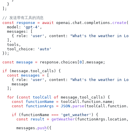
  }
];
// 发送带有工具的消息
const
 response
 =
 await
 openai
.
chat
.
completions
.
create
({
  model:
 'gpt-4'
,
  messages:
 [
    { 
role:
 'user'
, 
content:
 "What's the weather in Lon
  ],
  tools
,
  tool_choice:
 'auto'
});
const
 message
 =
 response
.
choices
[
0
].
message
;
if
 (
message
.
tool_calls
) {
  const
 messages
 =
 [
    { 
role:
 'user'
, 
content:
 "What's the weather in Lon
    message
  ];
  for
 (
const
 toolCall
 of
 message
.
tool_calls
) {
    const
 functionName
 =
 toolCall
.
function
.
name
;
    const
 functionArgs
 =
 JSON
.
parse
(
toolCall
.
function
.
a
    if
 (
functionName
 ===
 'get_weather'
) {
      const
 result
 =
 getWeather
(
functionArgs
.
location
, 
      messages
.
push
({