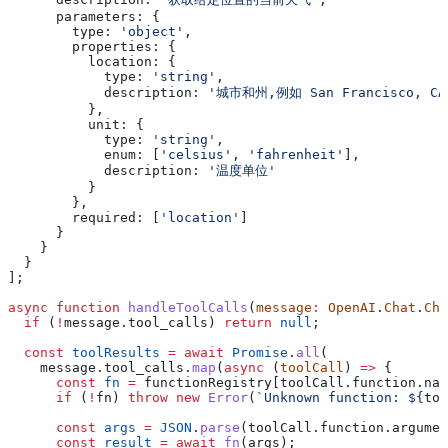
      parameters:
 {
        type:
 'object'
,
        properties:
 {
          location:
 {
            type:
 'string'
,
            description:
 '城市和州,例如 San Francisco, CA
          },
          unit:
 {
            type:
 'string'
,
            enum:
 [
'celsius'
, 
'fahrenheit'
],
            description:
 '温度单位'
          }
        },
        required:
 [
'location'
]
      }
    }
  }
];
async
 function
 handleToolCalls
(
message
:
 OpenAI
.
Chat
.
Cha
  if
 (
!
message
.
tool_calls
) 
return
 null
;
  const
 toolResults
 =
 await
 Promise
.
all
(
    message
.
tool_calls
.
map
(
async
 (
toolCall
) 
=>
 {
      const
 fn
 =
 functionRegistry
[
toolCall
.
function
.
nam
      if
 (
!
fn
) 
throw
 new
 Error
(
`Unknown function: 
${
too
      const
 args
 =
 JSON
.
parse
(
toolCall
.
function
.
argumen
      const
 result
 =
 await
 fn
(
args
);