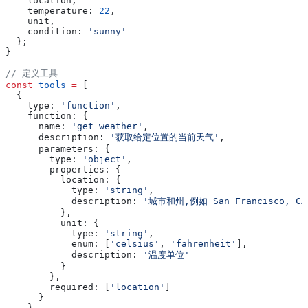
    location
,
    temperature:
 22
,
    unit
,
    condition:
 'sunny'
  };
}
// 定义工具
const
 tools
 =
 [
  {
    type:
 'function'
,
    function:
 {
      name:
 'get_weather'
,
      description:
 '获取给定位置的当前天气'
,
      parameters:
 {
        type:
 'object'
,
        properties:
 {
          location:
 {
            type:
 'string'
,
            description:
 '城市和州,例如 San Francisco, CA
          },
          unit:
 {
            type:
 'string'
,
            enum:
 [
'celsius'
, 
'fahrenheit'
],
            description:
 '温度单位'
          }
        },
        required:
 [
'location'
]
      }
    }