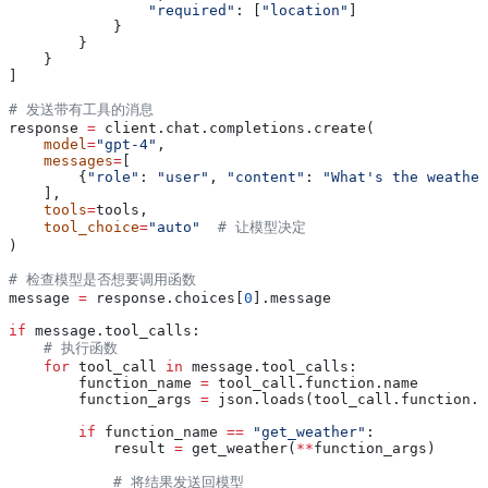
                "required"
: [
"location"
]
            }
        }
    }
]
# 发送带有工具的消息
response 
=
 client.chat.completions.create(
    model
=
"gpt-4"
,
    messages
=
[
        {
"role"
: 
"user"
, 
"content"
: 
"What's the weather
    ],
    tools
=
tools,
    tool_choice
=
"auto"
  # 让模型决定
)
# 检查模型是否想要调用函数
message 
=
 response.choices[
0
].message
if
 message.tool_calls:
    # 执行函数
    for
 tool_call 
in
 message.tool_calls:
        function_name 
=
 tool_call.function.name
        function_args 
=
 json.loads(tool_call.function.a
        if
 function_name 
==
 "get_weather"
:
            result 
=
 get_weather(
**
function_args)
            # 将结果发送回模型