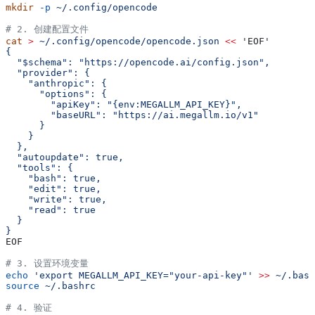
mkdir
 -p
 ~/.config/opencode
# 2. 创建配置文件
cat
 >
 ~/.config/opencode/opencode.json
 <<
 'EOF'
{
  "$schema": "https://opencode.ai/config.json",
  "provider": {
    "anthropic": {
      "options": {
        "apiKey": "{env:MEGALLM_API_KEY}",
        "baseURL": "https://ai.megallm.io/v1"
      }
    }
  },
  "autoupdate": true,
  "tools": {
    "bash": true,
    "edit": true,
    "write": true,
    "read": true
  }
}
EOF
# 3. 设置环境变量
echo
 'export MEGALLM_API_KEY="your-api-key"'
 >>
 ~/.bash
source
 ~/.bashrc
# 4. 验证