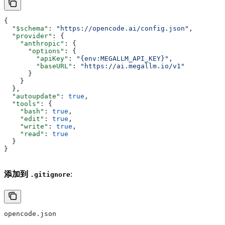
{
  "$schema"
: 
"https://opencode.ai/config.json"
,
  "provider"
: {
    "anthropic"
: {
      "options"
: {
        "apiKey"
: 
"{env:MEGALLM_API_KEY}"
,
        "baseURL"
: 
"https://ai.megallm.io/v1"
      }
    }
  },
  "autoupdate"
: 
true
,
  "tools"
: {
    "bash"
: 
true
,
    "edit"
: 
true
,
    "write"
: 
true
,
    "read"
: 
true
  }
}
添加到
:
.gitignore
opencode.json