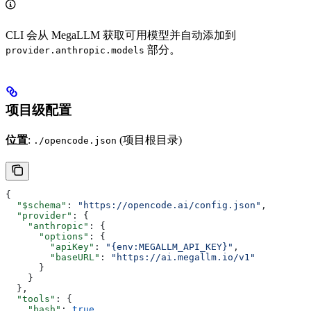
CLI 会从 MegaLLM 获取可用模型并自动添加到
部分。
provider.anthropic.models
项目级配置
位置
:
(项目根目录)
./opencode.json
{
  "$schema"
: 
"https://opencode.ai/config.json"
,
  "provider"
: {
    "anthropic"
: {
      "options"
: {
        "apiKey"
: 
"{env:MEGALLM_API_KEY}"
,
        "baseURL"
: 
"https://ai.megallm.io/v1"
      }
    }
  },
  "tools"
: {
    "bash"
: 
true
,