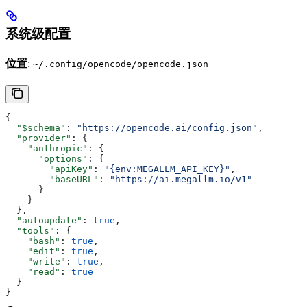
系统级配置
位置
:
~/.config/opencode/opencode.json
{
  "$schema"
: 
"https://opencode.ai/config.json"
,
  "provider"
: {
    "anthropic"
: {
      "options"
: {
        "apiKey"
: 
"{env:MEGALLM_API_KEY}"
,
        "baseURL"
: 
"https://ai.megallm.io/v1"
      }
    }
  },
  "autoupdate"
: 
true
,
  "tools"
: {
    "bash"
: 
true
,
    "edit"
: 
true
,
    "write"
: 
true
,
    "read"
: 
true
  }
}