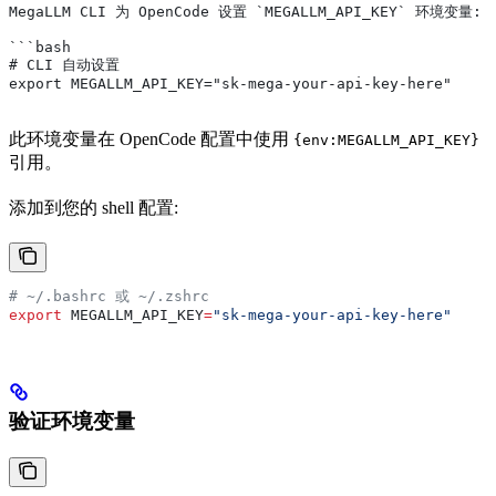
MegaLLM CLI 为 OpenCode 设置 `MEGALLM_API_KEY` 环境变量:
```bash
# CLI 自动设置
export MEGALLM_API_KEY="sk-mega-your-api-key-here"
此环境变量在 OpenCode 配置中使用
{env:MEGALLM_API_KEY}
引用。
添加到您的 shell 配置:
# ~/.bashrc 或 ~/.zshrc
export
 MEGALLM_API_KEY
=
"sk-mega-your-api-key-here"
验证环境变量