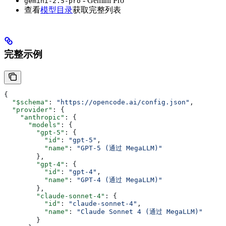
- Gemini Pro
gemini-2.5-pro
查看
模型目录
获取完整列表
完整示例
{
  "$schema"
: 
"https://opencode.ai/config.json"
,
  "provider"
: {
    "anthropic"
: {
      "models"
: {
        "gpt-5"
: {
          "id"
: 
"gpt-5"
,
          "name"
: 
"GPT-5 (通过 MegaLLM)"
        },
        "gpt-4"
: {
          "id"
: 
"gpt-4"
,
          "name"
: 
"GPT-4 (通过 MegaLLM)"
        },
        "claude-sonnet-4"
: {
          "id"
: 
"claude-sonnet-4"
,
          "name"
: 
"Claude Sonnet 4 (通过 MegaLLM)"
        }