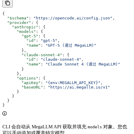
{
  "$schema"
: 
"https://opencode.ai/config.json"
,
  "provider"
: {
    "anthropic"
: {
      "models"
: {
        "gpt-5"
: {
          "id"
: 
"gpt-5"
,
          "name"
: 
"GPT-5 (通过 MegaLLM)"
        },
        "claude-sonnet-4"
: {
          "id"
: 
"claude-sonnet-4"
,
          "name"
: 
"Claude Sonnet 4 (通过 MegaLLM)"
        }
      },
      "options"
: {
        "apiKey"
: 
"{env:MEGALLM_API_KEY}"
,
        "baseURL"
: 
"https://ai.megallm.io/v1"
      }
    }
  }
}
CLI 会自动从 MegaLLM API 获取并填充
对象。您也
models
可以手动添加或覆盖特定模型。