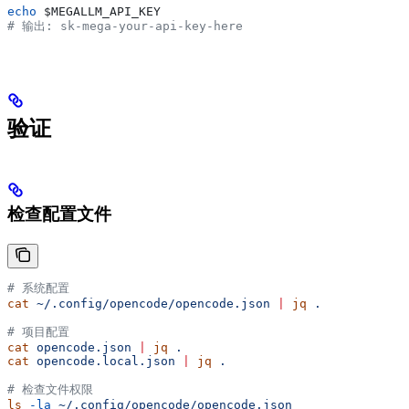
echo
 $MEGALLM_API_KEY
# 输出: sk-mega-your-api-key-here
验证
检查配置文件
# 系统配置
cat
 ~/.config/opencode/opencode.json
 |
 jq
 .
# 项目配置
cat
 opencode.json
 |
 jq
 .
cat
 opencode.local.json
 |
 jq
 .
# 检查文件权限
ls
 -la
 ~/.config/opencode/opencode.json