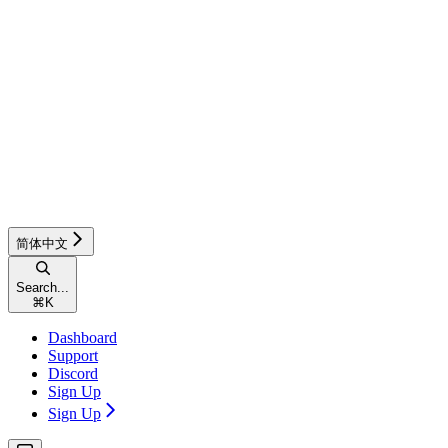
简体中文
Search...
⌘
K
Dashboard
Support
Discord
Sign Up
Sign Up