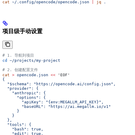
cat
 ~/.config/opencode/opencode.json
 |
 jq
 .
项目级手动设置
# 1. 导航到项目
cd
 ~/projects/my-project
# 2. 创建配置文件
cat
 >
 opencode.json
 <<
 'EOF'
{
  "$schema": "https://opencode.ai/config.json",
  "provider": {
    "anthropic": {
      "options": {
        "apiKey": "{env:MEGALLM_API_KEY}",
        "baseURL": "https://ai.megallm.io/v1"
      }
    }
  },
  "tools": {
    "bash": true,
    "edit": true,