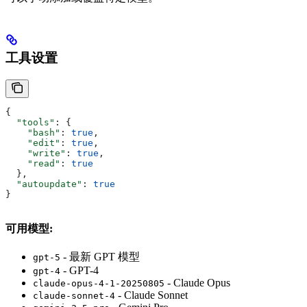
工具设置
{
  "tools"
: {
    "bash"
: 
true
,
    "edit"
: 
true
,
    "write"
: 
true
,
    "read"
: 
true
  },
  "autoupdate"
: 
true
}
可用模型:
- 最新 GPT 模型
gpt-5
- GPT-4
gpt-4
- Claude Opus
claude-opus-4-1-20250805
- Claude Sonnet
claude-sonnet-4